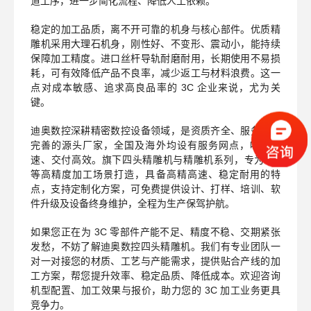
道工序，进一步简化流程、降低人工依赖。
稳定的加工品质，离不开可靠的机身与核心部件。优质精
雕机采用大理石机身，刚性好、不变形、震动小，能持续
保障加工精度。进口丝杆导轨耐磨耐用，长期使用不易损
耗，可有效降低产品不良率，减少返工与材料浪费。这一
点对成本敏感、追求高良品率的
3C
企业来说，尤为关
键。
迪奥数控深耕精密数控设备领域，是资质齐全、服务网络
完善的源头厂家，全国及海外均设有服务网点，响应迅
速、交付高效。旗下四头精雕机与精雕机系列，专为
3C
等高精度加工场景打造，具备高精高速、稳定耐用的特
点，支持定制化方案，可免费提供设计、打样、培训、软
件升级及设备终身维护，全程为生产保驾护航。
如果您正在为
3C
零部件产能不足、精度不稳、交期紧张
发愁，不妨了解迪奥数控四头精雕机。我们有专业团队一
对一对接您的材质、工艺与产能需求，提供贴合产线的加
工方案，帮您提升效率、稳定品质、降低成本。欢迎咨询
机型配置、加工效果与报价，助力您的
3C
加工业务更具
竞争力。