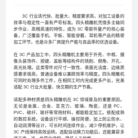
3C
行业迭代快、批量大、精度要求高，对加工设备的
效率与稳定性一直有严苛标准。四头精雕机凭借多主轴同
步作业、高精高速的特性，成为
3C
零部件量产的核心装
备，广泛覆盖手机、平板、智能穿戴、耳机等产品的精密
加工环节，也是众多厂商提升产能与良品率的优选设备。
在
3C
产品加工中，四头精雕机主要用于外壳、中框、摄
像头装饰件、按键、盖板等结构件的铣削、倒角、开孔、
高光处理。这类零件对尺寸一致性、表面光洁度、边缘质
感要求极高，普通设备难以兼顾效率与精度。四头精雕机
可同时处理多件工件，在相同工时内完成更多产出，完美
适配
3C
行业大批量、快交期的生产节奏。
适配多种材质是四头精雕机在
3C
领域普及的重要原因。
无论是金属、合金、亚克力、玻璃、陶瓷，还是
PC
、
PVC
、碳纤、玻纤等常用材料，都能稳定加工。搭配成熟
的数控系统，设备运行平顺、操控简便，加上防尘防水、
自动润滑等设计，可长时间连续作业，减少停机维护，让
3C
产线保持高效运转。选配自动换刀功能后，还能兼容多