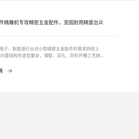
件精雕机专攻精密五金配件，坚固耐用精度出众
C 电子、新能源行业对小型精密五金配件的需求持续上
类内置结构件造型繁杂，薄壁、深孔、异形开槽工艺随处
不少加工厂在用普通机床加工时，总会出现表面刀纹明
量尺寸不一致、薄壁工件变形等问题，返工耗费大量人工
情
成本