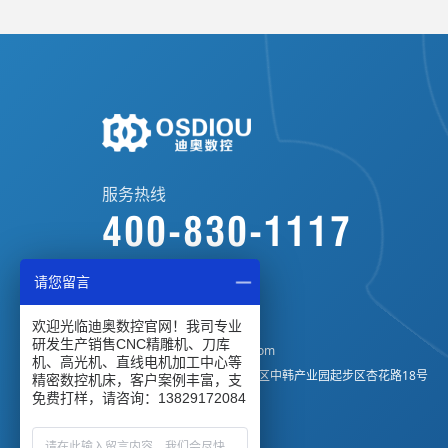
服务热线
400-830-1117
请您留言
业务咨询：
13829172084
公司座机：
0769-82766709
欢迎光临迪奥数控官网！我司专业
研发生产销售CNC精雕机、刀库
电子邮箱：
di-ao@di-aocnc.com
机、高光机、直线电机加工中心等
公司地址：广东省惠州市仲恺区中韩产业园起步区杏花路18号
精密数控机床，客户案例丰富，支
免费打样，请咨询：13829172084