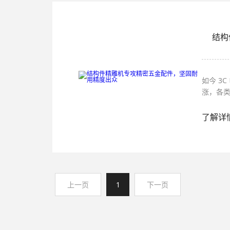
结构
如今 3
涨，各
可见。
显、批
了解详
与原料
上一页
1
下一页