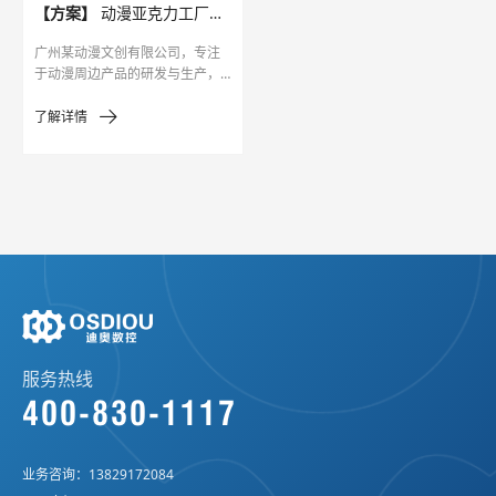
【方案】
动漫亚克力工厂精雕机集群化升级案例
广州某动漫文创有限公司，专注
于动漫周边产品的研发与生产，
其核心产品为亚克力角色立牌、
场景模型底座、镂空动漫logo钥
了解详情
匙扣等。这类产品对加工精度和
细节表现力要求极高。
服务热线
400-830-1117
业务咨询：
13829172084