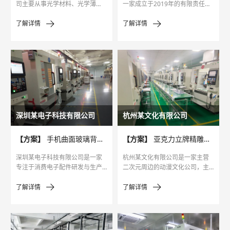
司主要从事光学材料、光学薄
一家成立于2019年的有限责任公
膜、光学电子配件等产品的研
司，总部位于广东省东莞市，主
发、产销及加工，并涉及光电制
要从事电子元器件制造、电子产
了解详情
了解详情
品、模具、注塑制品等业务。
品销售及相关业务。
深圳某电子科技有限公司
杭州某文化有限公司
【方案】
手机曲面玻璃背板精雕机量产案例
【方案】
亚克力立牌精雕机产线升级案例
深圳某电子科技有限公司是一家
杭州某文化有限公司是一家主营
专注于消费电子配件研发与生产
二次元周边的动漫文化公司，主
的企业，核心产品为手机曲面玻
要产品包括亚克力立牌、钥匙
璃背板、智能穿戴设备屏幕等，
扣、动漫胸章等，客户遍布全国
了解详情
了解详情
长期为国内头部手机品牌提供配
各大漫展及电商平台，每年 “双
套服务，月均需求曲面玻璃背板
11”“漫展旺季” 订单量激增 3 倍。
50 万片以上。