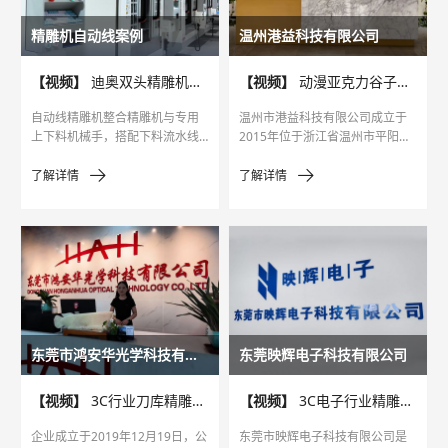
精雕机自动线案例
温州港益科技有限公司
【视频】
迪奥双头精雕机自动线客户案例
【视频】
动漫亚克力谷子领域精雕机案例
自动线精雕机整合精雕机与专用
温州市港益科技有限公司成立于
上下料机械手，搭配下料流水线
2015年位于浙江省温州市平阳县
及换向线，构建起 “原料上料 - 精
萧江轻工产业城，以新材料技术
准加工 - 成品转运” 的闭环生产系
研发、塑料制品制造与销售为
了解详情
了解详情
统，整线采用集中供水、供冷、
主。
排水设计，无需人工介入中间环
节，大幅减少人力成本与人为失
误。
东莞市鸿安华光学科技有限公司
东莞映辉电子科技有限公司
【视频】
3C行业刀库精雕机案例
【视频】
3C电子行业精雕机案例
企业成立于2019年12月19日，公
东莞市映辉电子科技有限公司是