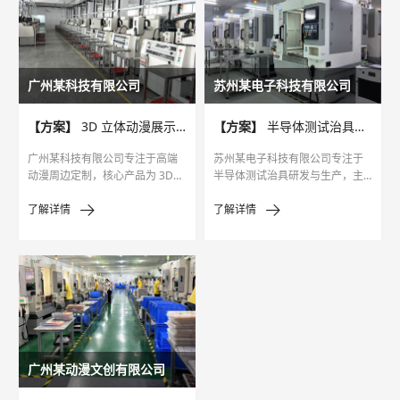
广州某科技有限公司
苏州某电子科技有限公司
【方案】
3D 立体动漫展示盒精雕机定制化生产案例
【方案】
半导体测试治具精雕机高效生产案例
广州某科技有限公司专注于高端
苏州某电子科技有限公司专注于
动漫周边定制，核心产品为 3D
半导体测试治具研发与生产，主
立体动漫展示盒，用于手办收纳
要产品为探针定位治具、芯片测
与展示，客户多为动漫收藏爱好
试载具等，服务于芯片设计与制
了解详情
了解详情
者及高端手办品牌，要求展示盒
造企业，要求治具上的探针定位
多层拼接误差≤0.02mm，透光率
孔直径误差≤0.001mm，孔位间
达 92% 以上。
距精度达 ±0.002mm。
广州某动漫文创有限公司